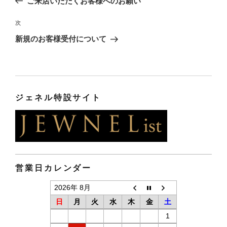
ご来店いただくお客様へのお願い
ナ
の
ビ
投
次
次
稿
ゲ
の
新規のお客様受付について
投
ー
稿
シ
ョ
ン
ジェネル特設サイト
営業日カレンダー
2026年 8月
日
月
火
水
木
金
土
1