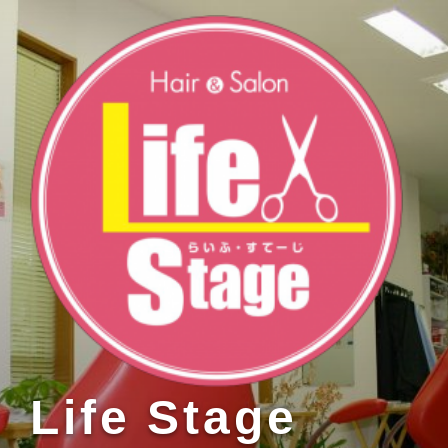
コ
ン
テ
ン
ツ
へ
ス
キ
ッ
プ
Life Stage